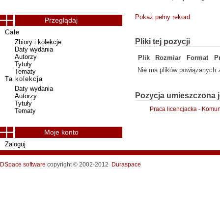
Pokaż pełny rekord
Przeglądaj
Całe
Pliki tej pozycji
Zbiory i kolekcje
Daty wydania
Autorzy
Plik
Rozmiar
Format
P
Tytuły
Nie ma plików powiązanych z
Tematy
Ta kolekcja
Daty wydania
Pozycja umieszczona j
Autorzy
Tytuły
Praca licencjacka - Komu
Tematy
Moje konto
Zaloguj
DSpace software
copyright © 2002-2012
Duraspace