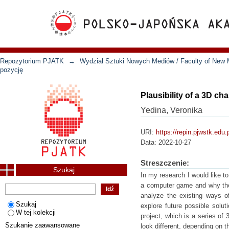
Repozytorium PJATK
→
Wydział Sztuki Nowych Mediów / Faculty of New 
pozycję
Plausibility of a 3D ch
Yedina, Veronika
URI:
https://repin.pjwstk.edu
Data:
2022-10-27
Streszczenie:
Szukaj
In my research I would like to
a computer game and why the c
analyze the existing ways of
Szukaj
explore future possible solut
W tej kolekcji
project, which is a series of
Szukanie zaawansowane
look different, depending on t