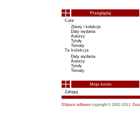
Przeglądaj
Całe
Zbiory i kolekcje
Daty wydania
Autorzy
Tytuły
Tematy
Ta kolekcja
Daty wydania
Autorzy
Tytuły
Tematy
Moje konto
Zaloguj
DSpace software
copyright © 2002-2012
Dur