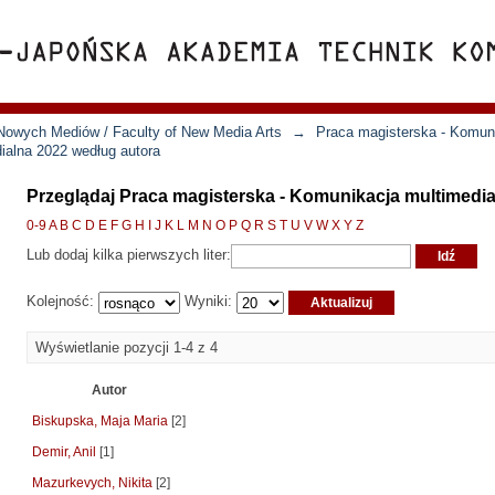
Nowych Mediów / Faculty of New Media Arts
→
Praca magisterska - Komun
ialna 2022 według autora
Przeglądaj Praca magisterska - Komunikacja multimedia
0-9
A
B
C
D
E
F
G
H
I
J
K
L
M
N
O
P
Q
R
S
T
U
V
W
X
Y
Z
Lub dodaj kilka pierwszych liter:
Kolejność:
Wyniki:
Wyświetlanie pozycji 1-4 z 4
Autor
Biskupska, Maja Maria
[2]
Demir, Anil
[1]
Mazurkevych, Nikita
[2]