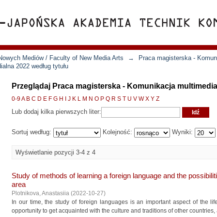
Nowych Mediów / Faculty of New Media Arts
→
Praca magisterska - Komun
ialna 2022 według tytułu
Przeglądaj Praca magisterska - Komunikacja multimedia
0-9
A
B
C
D
E
F
G
H
I
J
K
L
M
N
O
P
Q
R
S
T
U
V
W
X
Y
Z
Lub dodaj kilka pierwszych liter:
Sortuj według:
Kolejność:
Wyniki:
Wyświetlanie pozycji 3-4 z 4
Study of methods of learning a foreign language and the possibilitie
area
Plotnikova, Anastasiia
(
2022-10-27
)
In our time, the study of foreign languages is an important aspect of the li
opportunity to get acquainted with the culture and traditions of other countries,