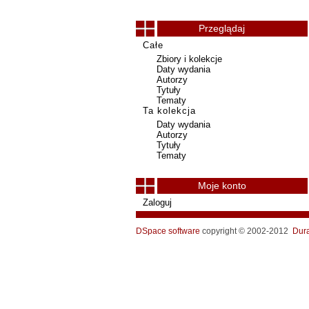
Przeglądaj
Całe
Zbiory i kolekcje
Daty wydania
Autorzy
Tytuły
Tematy
Ta kolekcja
Daty wydania
Autorzy
Tytuły
Tematy
Moje konto
Zaloguj
DSpace software
copyright © 2002-2012
Dur