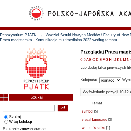
Repozytorium PJATK
→
Wydział Sztuki Nowych Mediów / Faculty of New 
Praca magisterska - Komunikacja multimedialna 2022 według tematu
Przeglądaj Praca magi
0-9
A
B
C
D
E
F
G
H
I
J
K
L
M
N
Lub dodaj kilka pierwszych lit
Kolejność:
Wyni
Wyświetlanie pozycji 10-12 
Szukaj
Temat
symbol
[5]
Szukaj
visual language
[3]
W tej kolekcji
women's strike
[1]
Szukanie zaawansowane