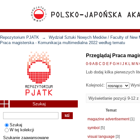
Repozytorium PJATK
→
Wydział Sztuki Nowych Mediów / Faculty of New 
Praca magisterska - Komunikacja multimedialna 2022 według tematu
Przeglądaj Praca magi
0-9
A
B
C
D
E
F
G
H
I
J
K
L
M
N
Lub dodaj kilka pierwszych lit
Kolejność:
Wyni
Wyświetlanie pozycji 9-12 z
Szukaj
Temat
magazine advertisement
[1]
Szukaj
symbol
[5]
W tej kolekcji
visual language
[3]
Szukanie zaawansowane