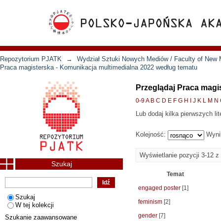
Repozytorium PJATK
→
Wydział Sztuki Nowych Mediów / Faculty of New 
Praca magisterska - Komunikacja multimedialna 2022 według tematu
Przeglądaj Praca magi
0-9
A
B
C
D
E
F
G
H
I
J
K
L
M
N
Lub dodaj kilka pierwszych lit
Kolejność:
Wyni
Wyświetlanie pozycji 3-12 z
Szukaj
Temat
engaged poster
[1]
Szukaj
feminism
[2]
W tej kolekcji
gender
[7]
Szukanie zaawansowane