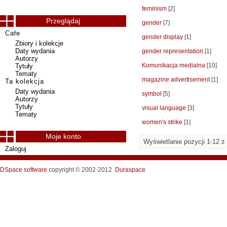
feminism
[2]
Przeglądaj
gender
[7]
Całe
gender display
[1]
Zbiory i kolekcje
Daty wydania
gender representation
[1]
Autorzy
Komunikacja medialna
[10]
Tytuły
Tematy
magazine advertisement
[1]
Ta kolekcja
Daty wydania
symbol
[5]
Autorzy
Tytuły
visual language
[3]
Tematy
women's strike
[1]
Moje konto
Wyświetlanie pozycji 1-12 z
Zaloguj
DSpace software
copyright © 2002-2012
Duraspace