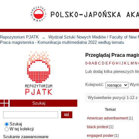
Repozytorium PJATK
→
Wydział Sztuki Nowych Mediów / Faculty of New 
Praca magisterska - Komunikacja multimedialna 2022 według tematu
Przeglądaj Praca magi
0-9
A
B
C
D
E
F
G
H
I
J
K
L
M
N
Lub dodaj kilka pierwszych lit
Kolejność:
Wyni
Wyświetlanie pozycji 1-12 z
Szukaj
Temat
American advertisement
[1]
Szukaj
black protest
[1]
W tej kolekcji
engaged poster
[1]
Szukanie zaawansowane