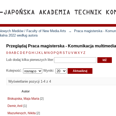
Nowych Mediów / Faculty of New Media Arts
→
Praca magisterska - Komun
ialna 2022 według autora
Przeglądaj Praca magisterska - Komunikacja multimedia
0-9
A
B
C
D
E
F
G
H
I
J
K
L
M
N
O
P
Q
R
S
T
U
V
W
X
Y
Z
Lub dodaj kilka pierwszych liter:
Kolejność:
Wyniki:
Wyświetlanie pozycji 1-4 z 4
Autor
Biskupska, Maja Maria
[2]
Demir, Anil
[1]
Mazurkevych, Nikita
[2]