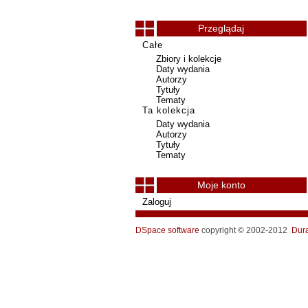
Przeglądaj
Całe
Zbiory i kolekcje
Daty wydania
Autorzy
Tytuły
Tematy
Ta kolekcja
Daty wydania
Autorzy
Tytuły
Tematy
Moje konto
Zaloguj
DSpace software
copyright © 2002-2012
Dur