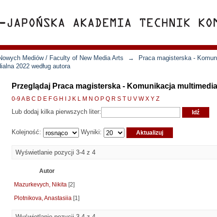
Nowych Mediów / Faculty of New Media Arts
→
Praca magisterska - Komun
ialna 2022 według autora
Przeglądaj Praca magisterska - Komunikacja multimedia
0-9
A
B
C
D
E
F
G
H
I
J
K
L
M
N
O
P
Q
R
S
T
U
V
W
X
Y
Z
Lub dodaj kilka pierwszych liter:
Kolejność:
Wyniki:
Wyświetlanie pozycji 3-4 z 4
Autor
Mazurkevych, Nikita
[2]
Plotnikova, Anastasiia
[1]
Wyświetlanie pozycji 3-4 z 4