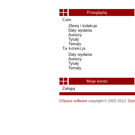
Przeglądaj
Całe
Zbiory i kolekcje
Daty wydania
Autorzy
Tytuły
Tematy
Ta kolekcja
Daty wydania
Autorzy
Tytuły
Tematy
Moje konto
Zaloguj
DSpace software
copyright © 2002-2012
Dur