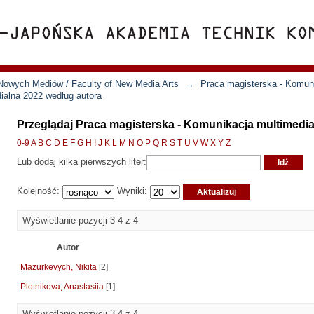
Nowych Mediów / Faculty of New Media Arts
→
Praca magisterska - Komun
ialna 2022 według autora
Przeglądaj Praca magisterska - Komunikacja multimedia
0-9
A
B
C
D
E
F
G
H
I
J
K
L
M
N
O
P
Q
R
S
T
U
V
W
X
Y
Z
Lub dodaj kilka pierwszych liter:
Kolejność:
Wyniki:
Wyświetlanie pozycji 3-4 z 4
Autor
Mazurkevych, Nikita
[2]
Plotnikova, Anastasiia
[1]
Wyświetlanie pozycji 3-4 z 4