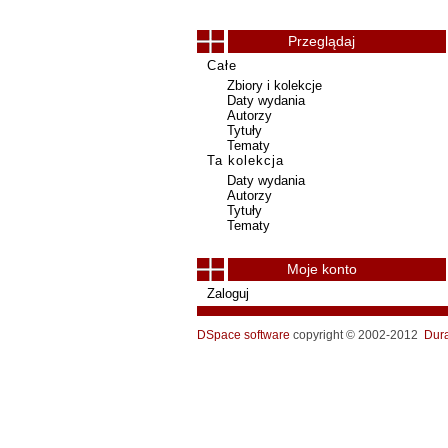
Przeglądaj
Całe
Zbiory i kolekcje
Daty wydania
Autorzy
Tytuły
Tematy
Ta kolekcja
Daty wydania
Autorzy
Tytuły
Tematy
Moje konto
Zaloguj
DSpace software
copyright © 2002-2012
Dur