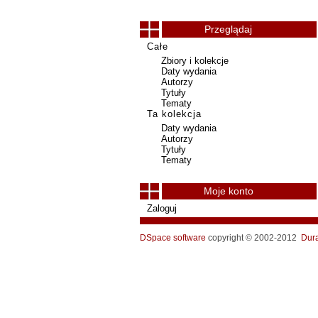
Przeglądaj
Całe
Zbiory i kolekcje
Daty wydania
Autorzy
Tytuły
Tematy
Ta kolekcja
Daty wydania
Autorzy
Tytuły
Tematy
Moje konto
Zaloguj
DSpace software
copyright © 2002-2012
Dur