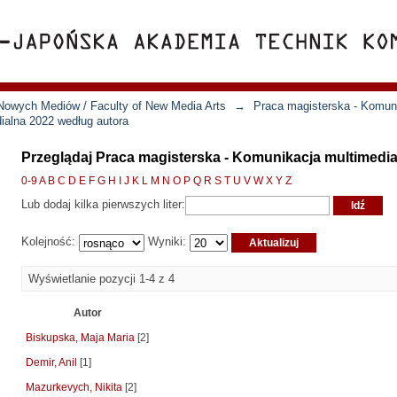
Nowych Mediów / Faculty of New Media Arts
→
Praca magisterska - Komun
ialna 2022 według autora
Przeglądaj Praca magisterska - Komunikacja multimedia
0-9
A
B
C
D
E
F
G
H
I
J
K
L
M
N
O
P
Q
R
S
T
U
V
W
X
Y
Z
Lub dodaj kilka pierwszych liter:
Kolejność:
Wyniki:
Wyświetlanie pozycji 1-4 z 4
Autor
Biskupska, Maja Maria
[2]
Demir, Anil
[1]
Mazurkevych, Nikita
[2]