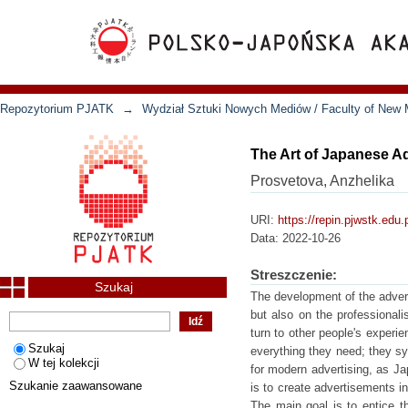
Repozytorium PJATK
→
Wydział Sztuki Nowych Mediów / Faculty of New 
The Art of Japanese A
Prosvetova, Anzhelika
URI:
https://repin.pjwstk.edu
Data:
2022-10-26
Streszczenie:
Szukaj
The development of the adver
but also on the professionalism
turn to other people's exper
Szukaj
everything they need; they sy
W tej kolekcji
for modern advertising, as Ja
Szukanie zaawansowane
is to create advertisements i
The main goal is to entice t