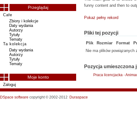
funny content and then to outp
Przeglądaj
Całe
Pokaż pełny rekord
Zbiory i kolekcje
Daty wydania
Autorzy
Pliki tej pozycji
Tytuły
Tematy
Plik
Rozmiar
Format
P
Ta kolekcja
Daty wydania
Nie ma plików powiązanych z
Autorzy
Tytuły
Tematy
Pozycja umieszczona j
Praca licencjacka - Anima
Moje konto
Zaloguj
DSpace software
copyright © 2002-2012
Duraspace