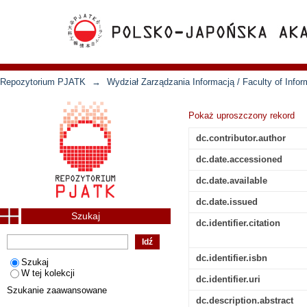
Repozytorium PJATK
→
Wydział Zarządzania Informacją / Faculty of Inf
Pokaż uproszczony rekord
dc.contributor.author
dc.date.accessioned
dc.date.available
dc.date.issued
Szukaj
dc.identifier.citation
dc.identifier.isbn
Szukaj
W tej kolekcji
dc.identifier.uri
Szukanie zaawansowane
dc.description.abstract