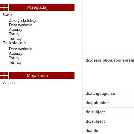
Przeglądaj
Całe
Zbiory i kolekcje
Daty wydania
Autorzy
Tytuły
Tematy
Ta kolekcja
Daty wydania
Autorzy
Tytuły
dc.description.sponsorsh
Tematy
Moje konto
Zaloguj
dc.language.iso
dc.publisher
dc.subject
dc.subject
dc.title