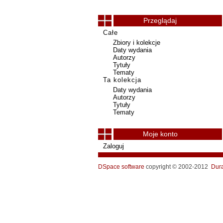
Przeglądaj
Całe
Zbiory i kolekcje
Daty wydania
Autorzy
Tytuły
Tematy
Ta kolekcja
Daty wydania
Autorzy
Tytuły
Tematy
Moje konto
Zaloguj
DSpace software
copyright © 2002-2012
Dur