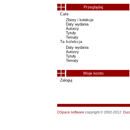
Przeglądaj
Całe
Zbiory i kolekcje
Daty wydania
Autorzy
Tytuły
Tematy
Ta kolekcja
Daty wydania
Autorzy
Tytuły
Tematy
Moje konto
Zaloguj
DSpace software
copyright © 2002-2012
Dur