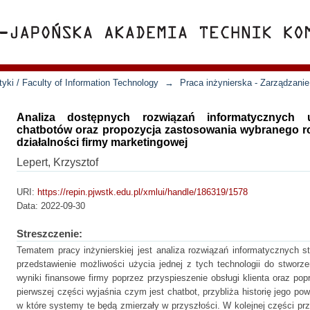
yki / Faculty of Information Technology
→
Praca inżynierska - Zarządzanie
Analiza dostępnych rozwiązań informatycznych u
chatbotów oraz propozycja zastosowania wybranego r
działalności firmy marketingowej
Lepert, Krzysztof
URI:
https://repin.pjwstk.edu.pl/xmlui/handle/186319/1578
Data:
2022-09-30
Streszczenie:
Tematem pracy inżynierskiej jest analiza rozwiązań informatycznych 
przedstawienie możliwości użycia jednej z tych technologii do stworz
wyniki finansowe firmy poprzez przyspieszenie obsługi klienta oraz po
pierwszej części wyjaśnia czym jest chatbot, przybliża historię jego po
w które systemy te będą zmierzały w przyszłości. W kolejnej części prz