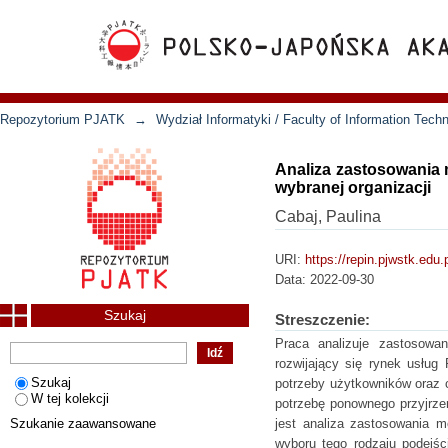
Repozytorium PJATK
→
Wydział Informatyki / Faculty of Information Tech
Analiza zastosowania 
wybranej organizacji
Cabaj, Paulina
URI:
https://repin.pjwstk.edu
Data:
2022-09-30
Szukaj
Streszczenie:
Praca analizuje zastosowa
rozwijający się rynek usłu
Szukaj
potrzeby użytkowników oraz 
W tej kolekcji
potrzebę ponownego przyjrze
Szukanie zaawansowane
jest analiza zastosowania 
wyboru tego rodzaju podejśc