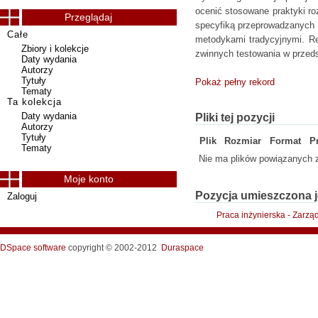
ocenić stosowane praktyki ro
Przeglądaj
specyfiką przeprowadzanych 
Całe
metodykami tradycyjnymi. Re
Zbiory i kolekcje
zwinnych testowania w przeds
Daty wydania
Autorzy
Tytuły
Pokaż pełny rekord
Tematy
Ta kolekcja
Daty wydania
Pliki tej pozycji
Autorzy
Tytuły
Plik
Rozmiar
Format
P
Tematy
Nie ma plików powiązanych z
Moje konto
Pozycja umieszczona j
Zaloguj
Praca inżynierska - Zarzą
DSpace software
copyright © 2002-2012
Duraspace