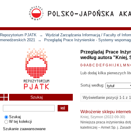
Repozytorium PJATK
→
Wydział Zarządzania Informacją / Faculty of Inf
menedżerskich 2021
→
Przeglądaj Prace Inżynierskie - Systemy wspomag
Przeglądaj Prace Inż
według autora "Kniej,
0-9
A
B
C
D
E
F
G
H
I
J
K
L
M
N
Lub dodaj kilka pierwszych lit
Sortuj według:
Szukaj
Wyświetlanie pozycji 1-1 z 1
Wdrożenie sklepu internet
Szukaj
Kniej, Szymon
(
2022-09-30
)
W tej kolekcji
Niniejsza praca inżynierska do
kaletniczej – Armet Sp. j. Zasa
Szukanie zaawansowane