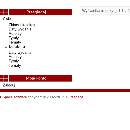
Wyświetlanie pozycji 1-1 z 1
Przeglądaj
Całe
Zbiory i kolekcje
Daty wydania
Autorzy
Tytuły
Tematy
Ta kolekcja
Daty wydania
Autorzy
Tytuły
Tematy
Moje konto
Zaloguj
DSpace software
copyright © 2002-2012
Duraspace