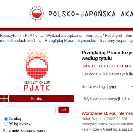
Repozytorium PJATK
→
Wydział Zarządzania Informacją / Faculty of Inf
menedżerskich 2021
→
Przeglądaj Prace Inżynierskie - Systemy wspomaga
Przeglądaj Prace Inż
według tytułu
0-9
A
B
C
D
E
F
G
H
I
J
K
L
M
N
Lub dodaj kilka pierwszych lit
Sortuj według:
Szukaj
Wyświetlanie pozycji 1-1 z 1
Wdrożenie sklepu internet
Szukaj
Kniej, Szymon
(
2022-09-30
)
W tej kolekcji
Niniejsza praca inżynierska do
kaletniczej – Armet Sp. j. Zasa
Szukanie zaawansowane