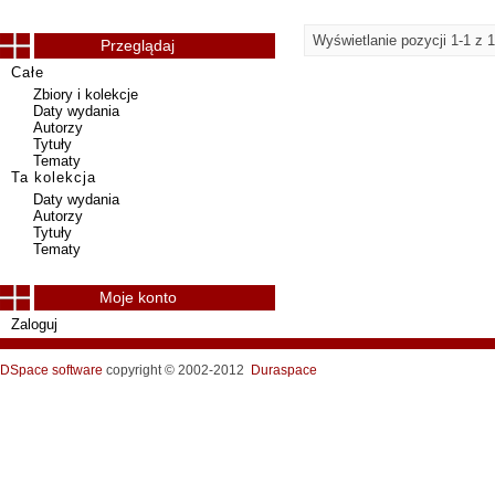
Wyświetlanie pozycji 1-1 z 1
Przeglądaj
Całe
Zbiory i kolekcje
Daty wydania
Autorzy
Tytuły
Tematy
Ta kolekcja
Daty wydania
Autorzy
Tytuły
Tematy
Moje konto
Zaloguj
DSpace software
copyright © 2002-2012
Duraspace