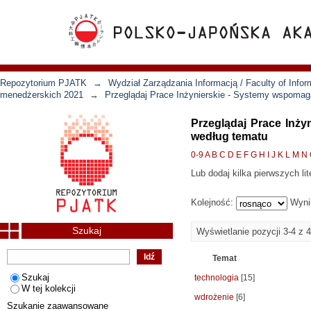
Repozytorium PJATK
→
Wydział Zarządzania Informacją / Faculty of Inf
menedżerskich 2021
→
Przeglądaj Prace Inżynierskie - Systemy wspomag
Przeglądaj Prace Inż
według tematu
0-9
A
B
C
D
E
F
G
H
I
J
K
L
M
N
Lub dodaj kilka pierwszych lit
Kolejność:
Wyni
Szukaj
Wyświetlanie pozycji 3-4 z 4
Temat
Szukaj
technologia
[15]
W tej kolekcji
wdrożenie
[6]
Szukanie zaawansowane