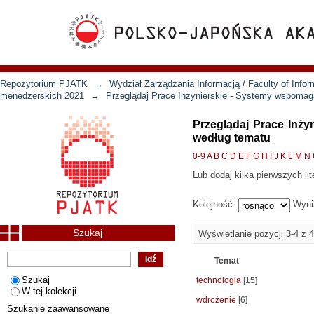
Repozytorium PJATK
→
Wydział Zarządzania Informacją / Faculty of Inf
menedżerskich 2021
→
Przeglądaj Prace Inżynierskie - Systemy wspomag
Przeglądaj Prace Inż
według tematu
0-9
A
B
C
D
E
F
G
H
I
J
K
L
M
N
Lub dodaj kilka pierwszych lit
Kolejność:
Wyni
Szukaj
Wyświetlanie pozycji 3-4 z 4
Temat
Szukaj
technologia
[15]
W tej kolekcji
wdrożenie
[6]
Szukanie zaawansowane