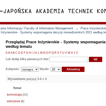
ania Informacją / Faculty of Information Management
→
Prace Inżynierski
e Inżynierskie - Systemy wspomagania decyzji menedżerskich 2021 według t
Przeglądaj Prace Inżynierskie - Systemy wspomagania
według tematu
0-9
A
B
C
D
E
F
G
H
I
J
K
L
M
N
O
P
Q
R
S
T
U
V
W
X
Y
Z
Lub dodaj kilka pierwszych liter:
Kolejność:
Wyniki:
Wyświetlanie pozycji 3-4 z 4
Temat
technologia
[15]
wdrożenie
[6]