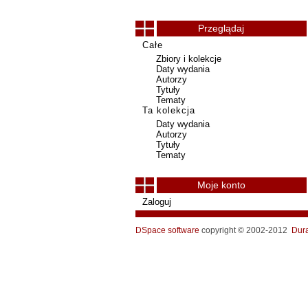
Przeglądaj
Całe
Zbiory i kolekcje
Daty wydania
Autorzy
Tytuły
Tematy
Ta kolekcja
Daty wydania
Autorzy
Tytuły
Tematy
Moje konto
Zaloguj
DSpace software
copyright © 2002-2012
Dur