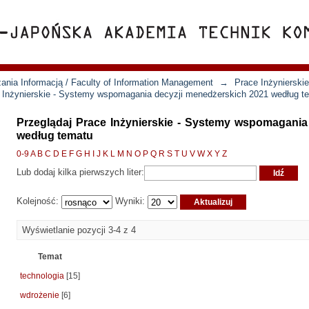
ania Informacją / Faculty of Information Management
→
Prace Inżynierski
e Inżynierskie - Systemy wspomagania decyzji menedżerskich 2021 według t
Przeglądaj Prace Inżynierskie - Systemy wspomagania
według tematu
0-9
A
B
C
D
E
F
G
H
I
J
K
L
M
N
O
P
Q
R
S
T
U
V
W
X
Y
Z
Lub dodaj kilka pierwszych liter:
Kolejność:
Wyniki:
Wyświetlanie pozycji 3-4 z 4
Temat
technologia
[15]
wdrożenie
[6]