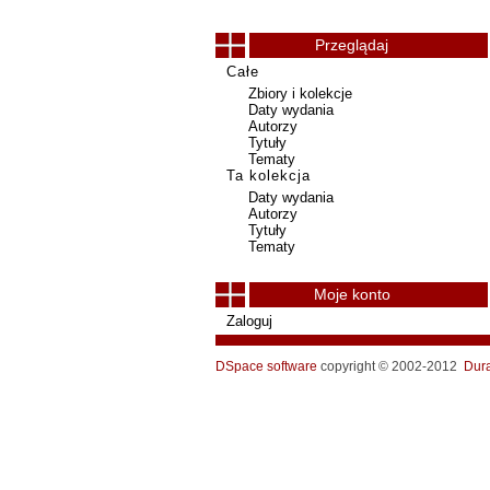
Przeglądaj
Całe
Zbiory i kolekcje
Daty wydania
Autorzy
Tytuły
Tematy
Ta kolekcja
Daty wydania
Autorzy
Tytuły
Tematy
Moje konto
Zaloguj
DSpace software
copyright © 2002-2012
Dur