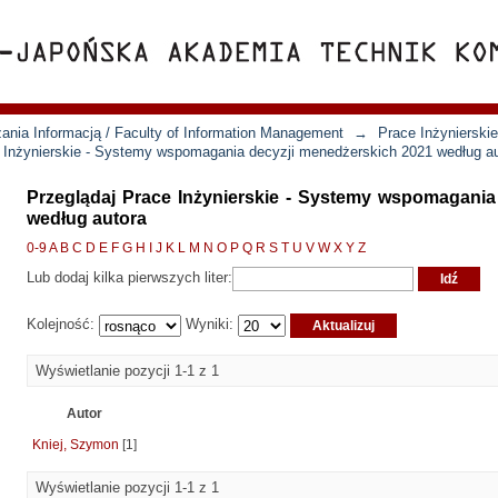
ania Informacją / Faculty of Information Management
→
Prace Inżynierski
 Inżynierskie - Systemy wspomagania decyzji menedżerskich 2021 według a
Przeglądaj Prace Inżynierskie - Systemy wspomagania
według autora
0-9
A
B
C
D
E
F
G
H
I
J
K
L
M
N
O
P
Q
R
S
T
U
V
W
X
Y
Z
Lub dodaj kilka pierwszych liter:
Kolejność:
Wyniki:
Wyświetlanie pozycji 1-1 z 1
Autor
Kniej, Szymon
[1]
Wyświetlanie pozycji 1-1 z 1