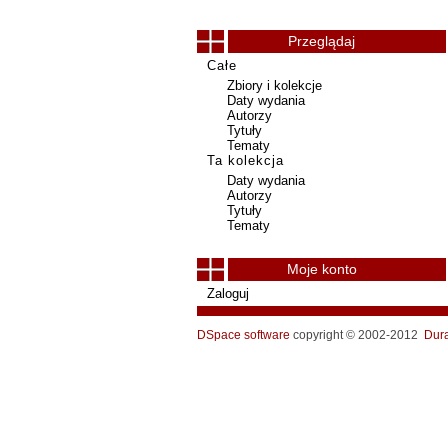
Przeglądaj
Całe
Zbiory i kolekcje
Daty wydania
Autorzy
Tytuły
Tematy
Ta kolekcja
Daty wydania
Autorzy
Tytuły
Tematy
Moje konto
Zaloguj
DSpace software
copyright © 2002-2012
Dur