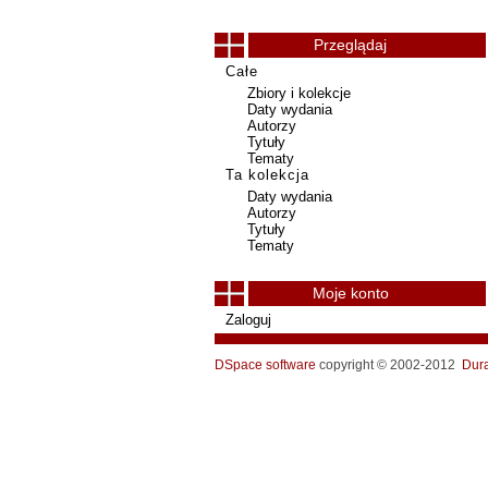
Przeglądaj
Całe
Zbiory i kolekcje
Daty wydania
Autorzy
Tytuły
Tematy
Ta kolekcja
Daty wydania
Autorzy
Tytuły
Tematy
Moje konto
Zaloguj
DSpace software
copyright © 2002-2012
Dur