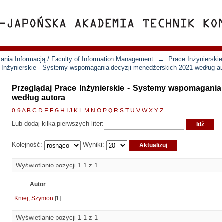
ania Informacją / Faculty of Information Management
→
Prace Inżynierski
 Inżynierskie - Systemy wspomagania decyzji menedżerskich 2021 według a
Przeglądaj Prace Inżynierskie - Systemy wspomagania
według autora
0-9
A
B
C
D
E
F
G
H
I
J
K
L
M
N
O
P
Q
R
S
T
U
V
W
X
Y
Z
Lub dodaj kilka pierwszych liter:
Kolejność:
Wyniki:
Wyświetlanie pozycji 1-1 z 1
Autor
Kniej, Szymon
[1]
Wyświetlanie pozycji 1-1 z 1