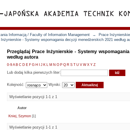
ania Informacją / Faculty of Information Management
→
Prace Inżynierski
 Inżynierskie - Systemy wspomagania decyzji menedżerskich 2021 według a
Przeglądaj Prace Inżynierskie - Systemy wspomagania
według autora
0-9
A
B
C
D
E
F
G
H
I
J
K
L
M
N
O
P
Q
R
S
T
U
V
W
X
Y
Z
Lub dodaj kilka pierwszych liter:
Kolejność:
Wyniki:
Wyświetlanie pozycji 1-1 z 1
Autor
Kniej, Szymon
[1]
Wyświetlanie pozycji 1-1 z 1