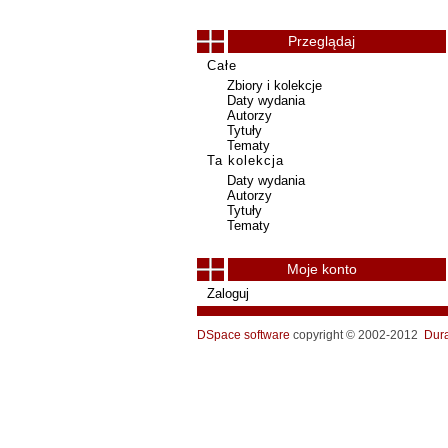
Przeglądaj
Całe
Zbiory i kolekcje
Daty wydania
Autorzy
Tytuły
Tematy
Ta kolekcja
Daty wydania
Autorzy
Tytuły
Tematy
Moje konto
Zaloguj
DSpace software
copyright © 2002-2012
Dur