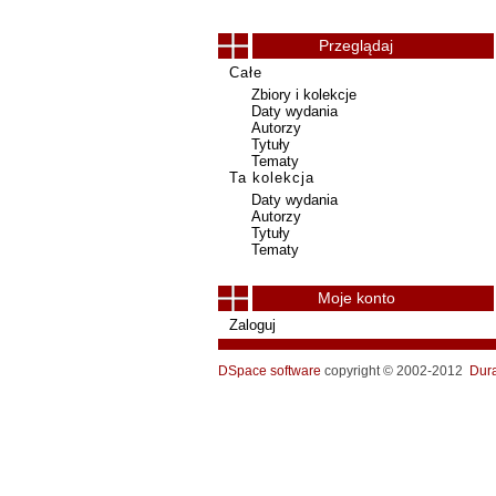
Przeglądaj
Całe
Zbiory i kolekcje
Daty wydania
Autorzy
Tytuły
Tematy
Ta kolekcja
Daty wydania
Autorzy
Tytuły
Tematy
Moje konto
Zaloguj
DSpace software
copyright © 2002-2012
Dur