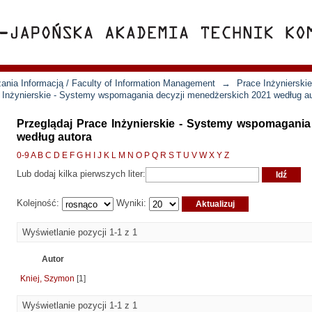
ania Informacją / Faculty of Information Management
→
Prace Inżynierski
 Inżynierskie - Systemy wspomagania decyzji menedżerskich 2021 według a
Przeglądaj Prace Inżynierskie - Systemy wspomagania
według autora
0-9
A
B
C
D
E
F
G
H
I
J
K
L
M
N
O
P
Q
R
S
T
U
V
W
X
Y
Z
Lub dodaj kilka pierwszych liter:
Kolejność:
Wyniki:
Wyświetlanie pozycji 1-1 z 1
Autor
Kniej, Szymon
[1]
Wyświetlanie pozycji 1-1 z 1