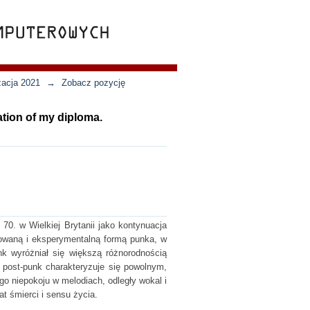
zacja 2021
→
Zobacz pozycję
ation of my diploma.
 70. w Wielkiej Brytanii jako kontynuacja
nowaną i eksperymentalną formą punka, w
nk wyróżniał się większą różnorodnością
, post-punk charakteryzuje się powolnym,
o niepokoju w melodiach, odległy wokal i
at śmierci i sensu życia.