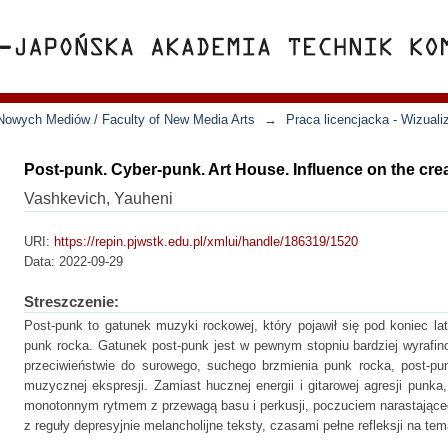
Nowych Mediów / Faculty of New Media Arts
→
Praca licencjacka - Wizuali
Post-punk. Cyber-punk. Art House. Influence on the cre
Vashkevich, Yauheni
URI:
https://repin.pjwstk.edu.pl/xmlui/handle/186319/1520
Data:
2022-09-29
Streszczenie:
Post-punk to gatunek muzyki rockowej, który pojawił się pod koniec lat
punk rocka. Gatunek post-punk jest w pewnym stopniu bardziej wyrafi
przeciwieństwie do surowego, suchego brzmienia punk rocka, post-pu
muzycznej ekspresji. Zamiast hucznej energii i gitarowej agresji punka
monotonnym rytmem z przewagą basu i perkusji, poczuciem narastająceg
z reguły depresyjnie melancholijne teksty, czasami pełne refleksji na tem