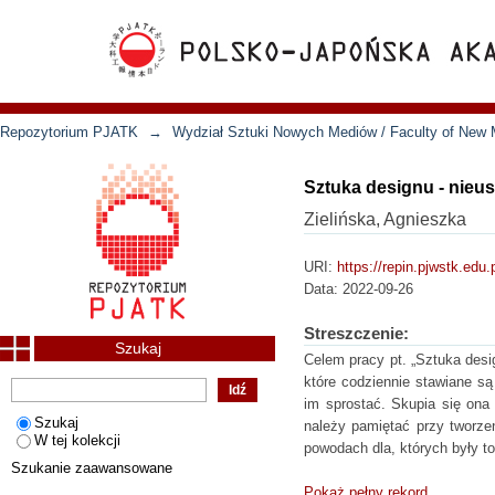
Repozytorium PJATK
→
Wydział Sztuki Nowych Mediów / Faculty of New 
Sztuka designu - nieu
Zielińska, Agnieszka
URI:
https://repin.pjwstk.edu
Data:
2022-09-26
Streszczenie:
Szukaj
Celem pracy pt. „Sztuka desi
które codziennie stawiane są
im sprostać. Skupia się ona 
Szukaj
należy pamiętać przy tworzen
W tej kolekcji
powodach dla, których były t
Szukanie zaawansowane
Pokaż pełny rekord