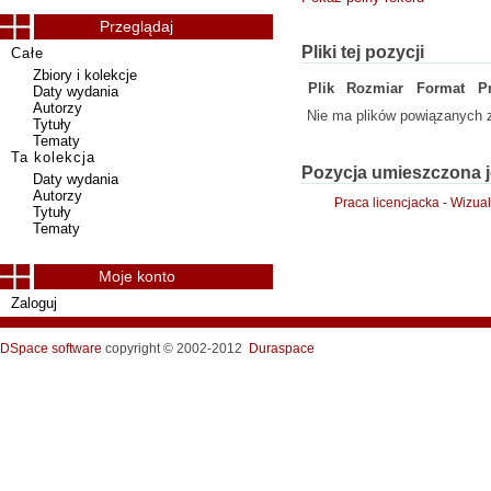
Przeglądaj
Pliki tej pozycji
Całe
Zbiory i kolekcje
Plik
Rozmiar
Format
P
Daty wydania
Autorzy
Nie ma plików powiązanych z
Tytuły
Tematy
Ta kolekcja
Pozycja umieszczona j
Daty wydania
Autorzy
Praca licencjacka - Wizua
Tytuły
Tematy
Moje konto
Zaloguj
DSpace software
copyright © 2002-2012
Duraspace