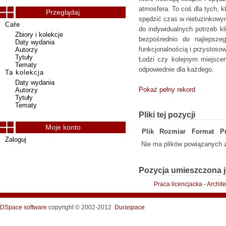
atmosfera. To coś dla tych, 
Przeglądaj
spędzić czas w nietuzinkowym
Całe
do indywidualnych potrzeb kl
Zbiory i kolekcje
bezpośrednio do najlepsze
Daty wydania
funkcjonalnością i przystoso
Autorzy
Tytuły
Łodzi czy kolejnym miejscem
Tematy
odpowiednie dla każdego.
Ta kolekcja
Daty wydania
Pokaż pełny rekord
Autorzy
Tytuły
Tematy
Pliki tej pozycji
Moje konto
Plik
Rozmiar
Format
P
Zaloguj
Nie ma plików powiązanych z
Pozycja umieszczona j
Praca licencjacka - Archit
DSpace software
copyright © 2002-2012
Duraspace