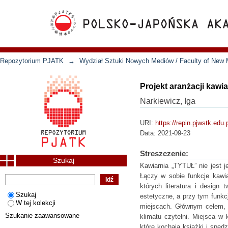
Repozytorium PJATK
→
Wydział Sztuki Nowych Mediów / Faculty of New 
Projekt aranżacji kawia
Narkiewicz, Iga
URI:
https://repin.pjwstk.edu
Data:
2021-09-23
Streszczenie:
Szukaj
Kawiarnia „TYTUŁ” nie jest j
Łączy w sobie funkcje kawia
których literatura i design
Szukaj
estetyczne, a przy tym funkc
W tej kolekcji
miejscach. Głównym celem, j
Szukanie zaawansowane
klimatu czytelni. Miejsca w 
które kochają książki i spę