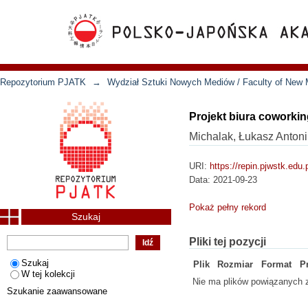
Repozytorium PJATK
→
Wydział Sztuki Nowych Mediów / Faculty of New 
Projekt biura coworki
Michalak, Łukasz Antoni
URI:
https://repin.pjwstk.edu
Data:
2021-09-23
Pokaż pełny rekord
Szukaj
Pliki tej pozycji
Szukaj
Plik
Rozmiar
Format
P
W tej kolekcji
Nie ma plików powiązanych z
Szukanie zaawansowane