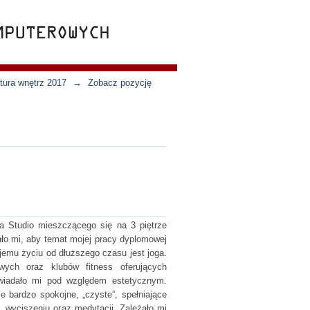
ktura wnętrz 2017
→
Zobacz pozycję
ga Studio mieszczącego się na 3 piętrze
ło mi, aby temat mojej pracy dyplomowej
jemu życiu od dłuższego czasu jest joga.
ych oraz klubów fitness oferujących
owiadało mi pod względem estetycznym.
e bardzo spokojne, „czyste”, spełniające
, wyciszeniu oraz medytacji. Zależało mi