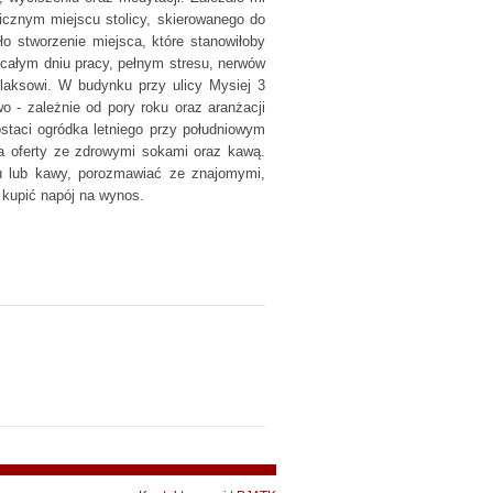
gicznym miejscu stolicy, skierowanego do
o stworzenie miejsca, które stanowiłoby
 całym dniu pracy, pełnym stresu, nerwów
elaksowi. W budynku przy ulicy Mysiej 3
wo - zależnie od pory roku oraz aranżacji
ostaci ogródka letniego przy południowym
ia oferty ze zdrowymi sokami oraz kawą.
u lub kawy, porozmawiać ze znajomymi,
 kupić napój na wynos.