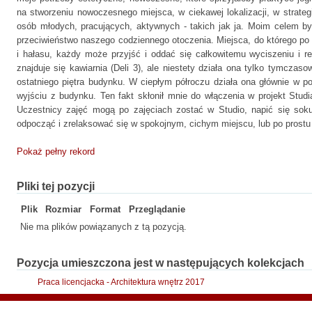
na stworzeniu nowoczesnego miejsca, w ciekawej lokalizacji, w strate
osób młodych, pracujących, aktywnych - takich jak ja. Moim celem był
przeciwieństwo naszego codziennego otoczenia. Miejsca, do którego po
i hałasu, każdy może przyjść i oddać się całkowitemu wyciszeniu i r
znajduje się kawiarnia (Deli 3), ale niestety działa ona tylko tymczaso
ostatniego piętra budynku. W ciepłym półroczu działa ona głównie w p
wyjściu z budynku. Ten fakt skłonił mnie do włączenia w projekt Stud
Uczestnicy zajęć mogą po zajęciach zostać w Studio, napić się sok
odpocząć i zrelaksować się w spokojnym, cichym miejscu, lub po prostu
Pokaż pełny rekord
Pliki tej pozycji
Plik
Rozmiar
Format
Przeglądanie
Nie ma plików powiązanych z tą pozycją.
Pozycja umieszczona jest w następujących kolekcjach
Praca licencjacka - Architektura wnętrz 2017