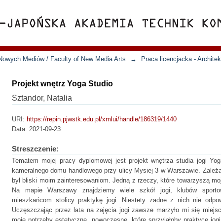
Nowych Mediów / Faculty of New Media Arts
→
Praca licencjacka - Archite
Projekt wnętrz Yoga Studio
Sztandor, Natalia
URI:
https://repin.pjwstk.edu.pl/xmlui/handle/186319/1440
Data:
2021-09-23
Streszczenie:
Tematem mojej pracy dyplomowej jest projekt wnętrza studia jogi Yo
kameralnego domu handlowego przy ulicy Mysiej 3 w Warszawie. Zależa
był bliski moim zainteresowaniom. Jedną z rzeczy, które towarzyszą mo
Na mapie Warszawy znajdziemy wiele szkół jogi, klubów sportow
mieszkańcom stolicy praktykę jogi. Niestety żadne z nich nie odp
Uczęszczając przez lata na zajęcia jogi zawsze marzyło mi się miejsc
moje potrzeby estetyczne, nowoczesne, które sprzyjałoby praktyce jogi