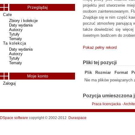
projektu jest stworzenie mie
Przeglądaj
osobom zainteresowanym. Fla
Całe
Znajduje się w nim część kaw
Zbiory i kolekcje
poczuć atmosferę panującą w 
Daty wydania
także dowiedzieć się więcej
Autorzy
Tytuły
świetnym bodźcem do zrobien
Tematy
Ta kolekcja
Pokaż pełny rekord
Daty wydania
Autorzy
Tytuły
Pliki tej pozycji
Tematy
Plik
Rozmiar
Format
P
Moje konto
Nie ma plików powiązanych z
Zaloguj
Pozycja umieszczona j
Praca licencjacka - Archit
DSpace software
copyright © 2002-2012
Duraspace