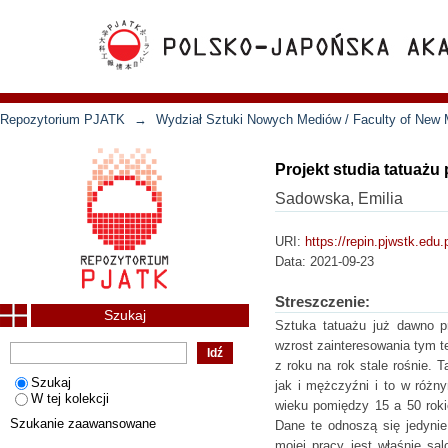
Repozytorium PJATK
→
Wydział Sztuki Nowych Mediów / Faculty of New 
Projekt studia tatuażu 
Sadowska, Emilia
URI:
https://repin.pjwstk.edu
Data:
2021-09-23
Streszczenie:
Szukaj
Sztuka tatuażu już dawno p
wzrost zainteresowania tym 
z roku na rok stale rośnie. 
Szukaj
jak i mężczyźni i to w różn
W tej kolekcji
wieku pomiędzy 15 a 50 rokie
Szukanie zaawansowane
Dane te odnoszą się jedynie
mojej pracy jest właśnie sal