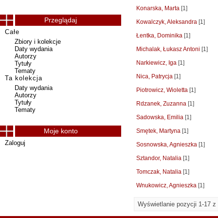
Konarska, Marta
[1]
Przeglądaj
Kowalczyk, Aleksandra
[1]
Całe
Łentka, Dominika
[1]
Zbiory i kolekcje
Daty wydania
Michalak, Łukasz Antoni
[1]
Autorzy
Narkiewicz, Iga
[1]
Tytuły
Tematy
Nica, Patrycja
[1]
Ta kolekcja
Daty wydania
Piotrowicz, Wioletta
[1]
Autorzy
Tytuły
Rdzanek, Zuzanna
[1]
Tematy
Sadowska, Emilia
[1]
Moje konto
Smętek, Martyna
[1]
Zaloguj
Sosnowska, Agnieszka
[1]
Sztandor, Natalia
[1]
Tomczak, Natalia
[1]
Wnukowicz, Agnieszka
[1]
Wyświetlanie pozycji 1-17 z