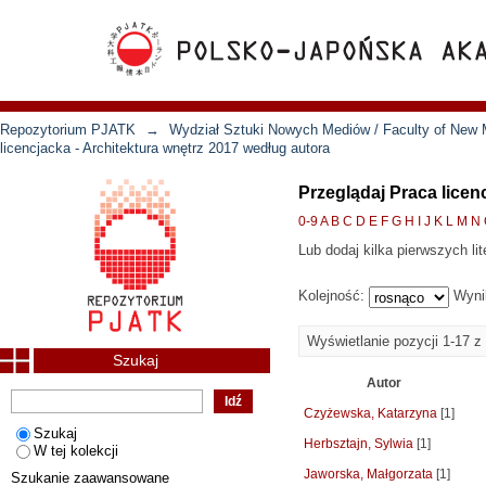
Repozytorium PJATK
→
Wydział Sztuki Nowych Mediów / Faculty of New 
licencjacka - Architektura wnętrz 2017 według autora
Przeglądaj Praca licen
0-9
A
B
C
D
E
F
G
H
I
J
K
L
M
N
Lub dodaj kilka pierwszych lit
Kolejność:
Wyni
Wyświetlanie pozycji 1-17 z
Szukaj
Autor
Czyżewska, Katarzyna
[1]
Szukaj
Herbsztajn, Sylwia
[1]
W tej kolekcji
Jaworska, Małgorzata
[1]
Szukanie zaawansowane