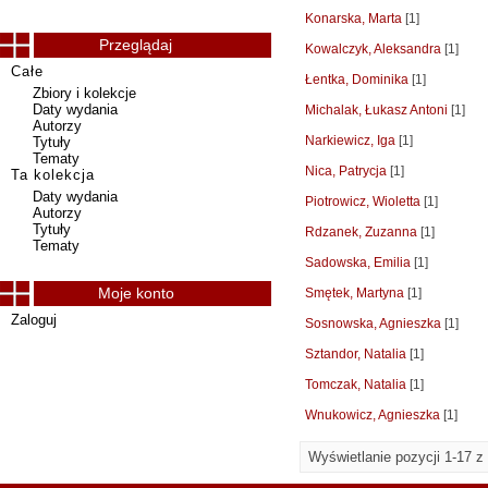
Konarska, Marta
[1]
Przeglądaj
Kowalczyk, Aleksandra
[1]
Całe
Łentka, Dominika
[1]
Zbiory i kolekcje
Daty wydania
Michalak, Łukasz Antoni
[1]
Autorzy
Narkiewicz, Iga
[1]
Tytuły
Tematy
Nica, Patrycja
[1]
Ta kolekcja
Daty wydania
Piotrowicz, Wioletta
[1]
Autorzy
Tytuły
Rdzanek, Zuzanna
[1]
Tematy
Sadowska, Emilia
[1]
Moje konto
Smętek, Martyna
[1]
Zaloguj
Sosnowska, Agnieszka
[1]
Sztandor, Natalia
[1]
Tomczak, Natalia
[1]
Wnukowicz, Agnieszka
[1]
Wyświetlanie pozycji 1-17 z