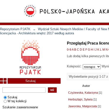
Repozytorium PJATK
→
Wydział Sztuki Nowych Mediów / Faculty of New 
licencjacka - Architektura wnętrz 2017 według autora
Przeglądaj Praca licen
0-9
A
B
C
D
E
F
G
H
I
J
K
L
M
N
Lub dodaj kilka pierwszych lit
Kolejność:
Wyni
Wyświetlanie pozycji 1-17 z
Szukaj
Autor
Czyżewska, Katarzyna
[1]
Szukaj
Herbsztajn, Sylwia
[1]
W tej kolekcji
Jaworska, Małgorzata
[1]
Szukanie zaawansowane