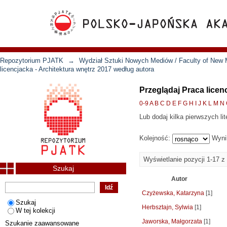
Repozytorium PJATK
→
Wydział Sztuki Nowych Mediów / Faculty of New 
licencjacka - Architektura wnętrz 2017 według autora
Przeglądaj Praca licen
0-9
A
B
C
D
E
F
G
H
I
J
K
L
M
N
Lub dodaj kilka pierwszych lit
Kolejność:
Wyni
Wyświetlanie pozycji 1-17 z
Szukaj
Autor
Czyżewska, Katarzyna
[1]
Szukaj
Herbsztajn, Sylwia
[1]
W tej kolekcji
Jaworska, Małgorzata
[1]
Szukanie zaawansowane