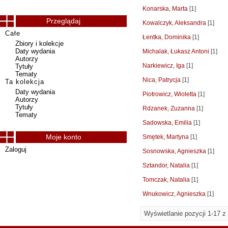
Konarska, Marta
[1]
Przeglądaj
Kowalczyk, Aleksandra
[1]
Całe
Łentka, Dominika
[1]
Zbiory i kolekcje
Daty wydania
Michalak, Łukasz Antoni
[1]
Autorzy
Narkiewicz, Iga
[1]
Tytuły
Tematy
Nica, Patrycja
[1]
Ta kolekcja
Daty wydania
Piotrowicz, Wioletta
[1]
Autorzy
Tytuły
Rdzanek, Zuzanna
[1]
Tematy
Sadowska, Emilia
[1]
Moje konto
Smętek, Martyna
[1]
Zaloguj
Sosnowska, Agnieszka
[1]
Sztandor, Natalia
[1]
Tomczak, Natalia
[1]
Wnukowicz, Agnieszka
[1]
Wyświetlanie pozycji 1-17 z