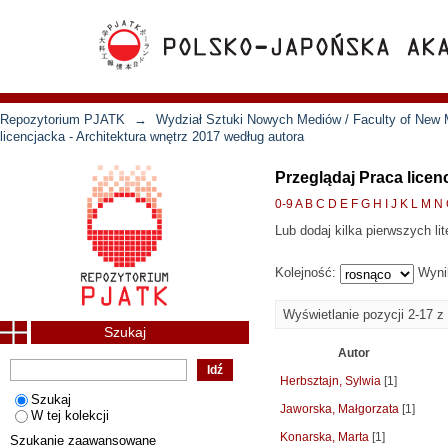
Repozytorium PJATK
→
Wydział Sztuki Nowych Mediów / Faculty of New 
licencjacka - Architektura wnętrz 2017 według autora
Przeglądaj Praca licen
0-9
A
B
C
D
E
F
G
H
I
J
K
L
M
N
Lub dodaj kilka pierwszych lit
Kolejność:
Wyni
Wyświetlanie pozycji 2-17 z
Szukaj
Autor
Herbsztajn, Sylwia
[1]
Szukaj
Jaworska, Małgorzata
[1]
W tej kolekcji
Konarska, Marta
[1]
Szukanie zaawansowane