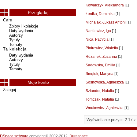
Kowalczyk, Aleksandra
[1]
Przeglądaj
Łentka, Dominika
[1]
Całe
Michalak, Łukasz Antoni
[1]
Zbiory i kolekcje
Daty wydania
Narkiewicz, Iga
[1]
Autorzy
Nica, Patrycja
[1]
Tytuły
Tematy
Piotrowicz, Wioletta
[1]
Ta kolekcja
Daty wydania
Rdzanek, Zuzanna
[1]
Autorzy
Tytuły
Sadowska, Emilia
[1]
Tematy
Smętek, Martyna
[1]
Moje konto
Sosnowska, Agnieszka
[1]
Zaloguj
Sztandor, Natalia
[1]
Tomczak, Natalia
[1]
Wnukowicz, Agnieszka
[1]
Wyświetlanie pozycji 2-17 z
DSpace software
copyright © 2002-2012
Duraspace