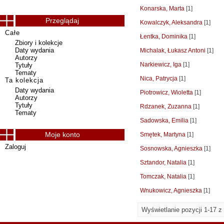
Konarska, Marta
[1]
Przeglądaj
Kowalczyk, Aleksandra
[1]
Całe
Łentka, Dominika
[1]
Zbiory i kolekcje
Daty wydania
Michalak, Łukasz Antoni
[1]
Autorzy
Narkiewicz, Iga
[1]
Tytuły
Tematy
Nica, Patrycja
[1]
Ta kolekcja
Daty wydania
Piotrowicz, Wioletta
[1]
Autorzy
Tytuły
Rdzanek, Zuzanna
[1]
Tematy
Sadowska, Emilia
[1]
Moje konto
Smętek, Martyna
[1]
Zaloguj
Sosnowska, Agnieszka
[1]
Sztandor, Natalia
[1]
Tomczak, Natalia
[1]
Wnukowicz, Agnieszka
[1]
Wyświetlanie pozycji 1-17 z