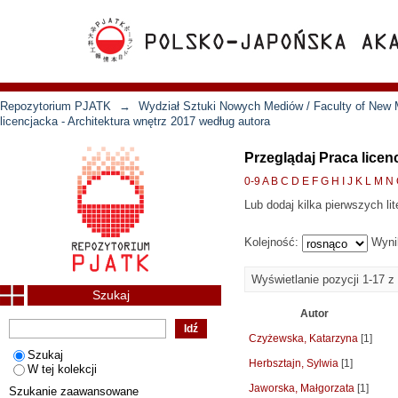
Repozytorium PJATK
→
Wydział Sztuki Nowych Mediów / Faculty of New 
licencjacka - Architektura wnętrz 2017 według autora
Przeglądaj Praca licen
0-9
A
B
C
D
E
F
G
H
I
J
K
L
M
N
Lub dodaj kilka pierwszych lit
Kolejność:
Wyni
Wyświetlanie pozycji 1-17 z
Szukaj
Autor
Czyżewska, Katarzyna
[1]
Szukaj
Herbsztajn, Sylwia
[1]
W tej kolekcji
Jaworska, Małgorzata
[1]
Szukanie zaawansowane