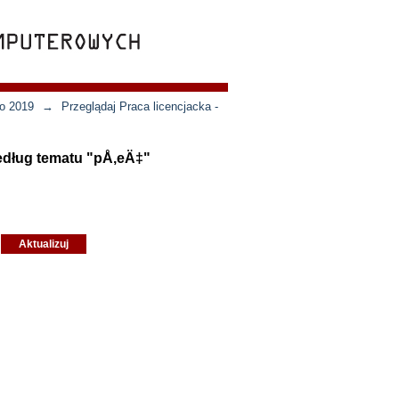
wo 2019
→
Przeglądaj Praca licencjacka -
według tematu "pÅ‚eÄ‡"