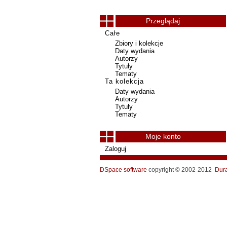
Przeglądaj
Całe
Zbiory i kolekcje
Daty wydania
Autorzy
Tytuły
Tematy
Ta kolekcja
Daty wydania
Autorzy
Tytuły
Tematy
Moje konto
Zaloguj
DSpace software
copyright © 2002-2012
Dur