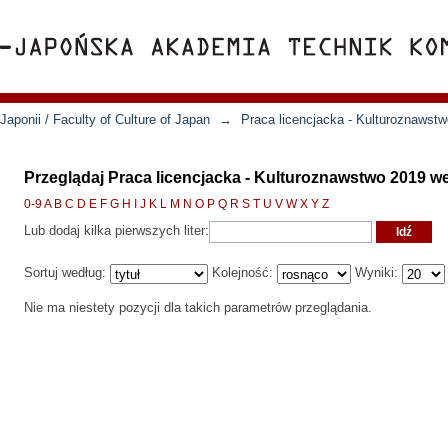
Japonii / Faculty of Culture of Japan
→
Praca licencjacka - Kulturoznawst
Przeglądaj Praca licencjacka - Kulturoznawstwo 2019 
0-9
A
B
C
D
E
F
G
H
I
J
K
L
M
N
O
P
Q
R
S
T
U
V
W
X
Y
Z
Lub dodaj kilka pierwszych liter:
Sortuj według:
Kolejność:
Wyniki:
Nie ma niestety pozycji dla takich parametrów przeglądania.