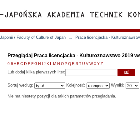
Japonii / Faculty of Culture of Japan
→
Praca licencjacka - Kulturoznawst
Przeglądaj Praca licencjacka - Kulturoznawstwo 2019 w
0-9
A
B
C
D
E
F
G
H
I
J
K
L
M
N
O
P
Q
R
S
T
U
V
W
X
Y
Z
Lub dodaj kilka pierwszych liter:
Sortuj według:
Kolejność:
Wyniki:
Nie ma niestety pozycji dla takich parametrów przeglądania.