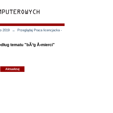
wo 2019
→
Przeglądaj Praca licencjacka -
edług tematu "bÃ³g Å›mierci"