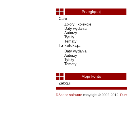
Przeglądaj
Całe
Zbiory i kolekcje
Daty wydania
Autorzy
Tytuły
Tematy
Ta kolekcja
Daty wydania
Autorzy
Tytuły
Tematy
Moje konto
Zaloguj
DSpace software
copyright © 2002-2012
Dur