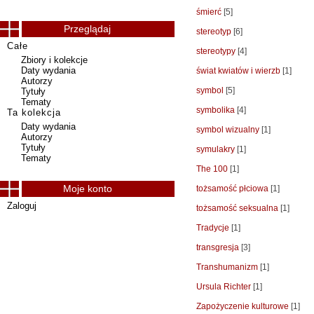
śmierć
[5]
Przeglądaj
stereotyp
[6]
Całe
stereotypy
[4]
Zbiory i kolekcje
Daty wydania
świat kwiatów i wierzb
[1]
Autorzy
symbol
[5]
Tytuły
Tematy
symbolika
[4]
Ta kolekcja
Daty wydania
symbol wizualny
[1]
Autorzy
Tytuły
symulakry
[1]
Tematy
The 100
[1]
Moje konto
tożsamość płciowa
[1]
Zaloguj
tożsamość seksualna
[1]
Tradycje
[1]
transgresja
[3]
Transhumanizm
[1]
Ursula Richter
[1]
Zapożyczenie kulturowe
[1]