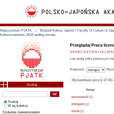
Repozytorium PJATK
→
Wydział Kultury Japonii / Faculty of Culture of Ja
Kulturoznawstwo 2019 według tematu
Przeglądaj Praca lice
0-9
A
B
C
D
E
F
G
H
I
J
K
L
M
N
Lub dodaj kilka pierwszych lit
Kolejność:
Wyni
Wyświetlanie pozycji 47-65 
Szukaj
Temat
sezonowość
[1]
Szukaj
shinigami
[1]
W tej kolekcji
shintō
[1]
Szukanie zaawansowane