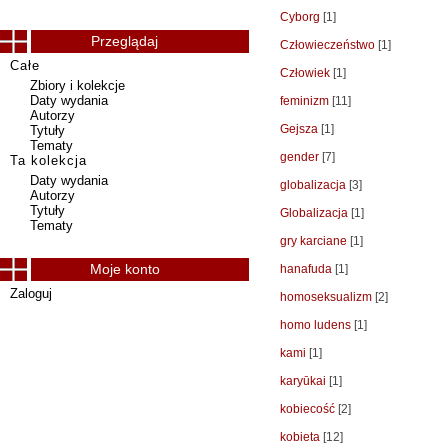
Cyborg
[1]
Przeglądaj
Człowieczeństwo
[1]
Całe
Człowiek
[1]
Zbiory i kolekcje
Daty wydania
feminizm
[11]
Autorzy
Gejsza
[1]
Tytuły
Tematy
gender
[7]
Ta kolekcja
Daty wydania
globalizacja
[3]
Autorzy
Tytuły
Globalizacja
[1]
Tematy
gry karciane
[1]
Moje konto
hanafuda
[1]
Zaloguj
homoseksualizm
[2]
homo ludens
[1]
kami
[1]
karyūkai
[1]
kobiecość
[2]
kobieta
[12]