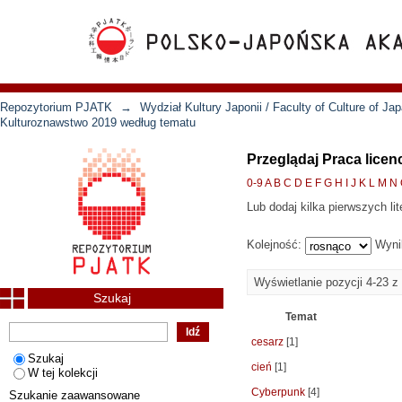
Repozytorium PJATK
→
Wydział Kultury Japonii / Faculty of Culture of Ja
Kulturoznawstwo 2019 według tematu
Przeglądaj Praca lice
0-9
A
B
C
D
E
F
G
H
I
J
K
L
M
N
Lub dodaj kilka pierwszych lit
Kolejność:
Wyni
Wyświetlanie pozycji 4-23 z
Szukaj
Temat
cesarz
[1]
Szukaj
cień
[1]
W tej kolekcji
Cyberpunk
[4]
Szukanie zaawansowane