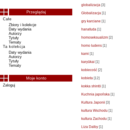
globalizacja
[3]
Przeglądaj
Globalizacja
[1]
Całe
gry karciane
[1]
Zbiory i kolekcje
Daty wydania
hanafuda
[1]
Autorzy
homoseksualizm
[2]
Tytuły
Tematy
homo ludens
[1]
Ta kolekcja
Daty wydania
kami
[1]
Autorzy
Tytuły
karyūkai
[1]
Tematy
kobiecość
[2]
Moje konto
kobieta
[12]
Zaloguj
kokka shintō
[1]
Kuchnia japońska
[1]
Kultura Japonii
[3]
kultura Wschodu
[1]
kultura Zachodu
[1]
Liza Dalby
[1]