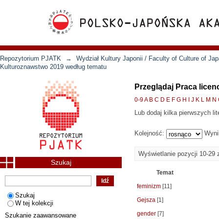
Repozytorium PJATK
→
Wydział Kultury Japonii / Faculty of Culture of Ja
Kulturoznawstwo 2019 według tematu
Przeglądaj Praca lice
0-9
A
B
C
D
E
F
G
H
I
J
K
L
M
N
Lub dodaj kilka pierwszych lit
Kolejność:
Wyni
Wyświetlanie pozycji 10-29 
Szukaj
Temat
feminizm
[11]
Szukaj
Gejsza
[1]
W tej kolekcji
gender
[7]
Szukanie zaawansowane