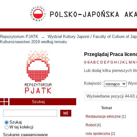
Repozytorium PJATK
→
Wydział Kultury Japonii / Faculty of Culture of Ja
Kulturoznawstwo 2019 według tematu
Przeglądaj Praca lice
0-9
A
B
C
D
E
F
G
H
I
J
K
L
M
N
Lub dodaj kilka pierwszych lit
Kolejność:
Wyni
Wyświetlanie pozycji 44-63 
Szukaj
Temat
Restauracje etniczne
[1]
Szukaj
Robot
[4]
W tej kolekcji
rola społeczna
[2]
Szukanie zaawansowane