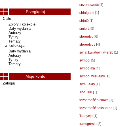
sezonowość
[1]
Przeglądaj
shinigami
[1]
Całe
shintō
[1]
Zbiory i kolekcje
Daty wydania
śmierć
[5]
Autorzy
stereotyp
[6]
Tytuły
Tematy
stereotypy
[4]
Ta kolekcja
Daty wydania
świat kwiatów i wierzb
[1]
Autorzy
Tytuły
symbol
[5]
Tematy
symbolika
[4]
Moje konto
symbol wizualny
[1]
Zaloguj
symulakry
[1]
The 100
[1]
tożsamość płciowa
[1]
tożsamość seksualna
[1]
Tradycje
[1]
transgresja
[3]