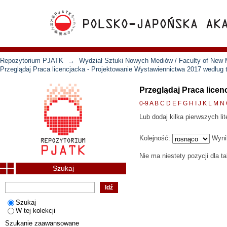
Repozytorium PJATK
→
Wydział Sztuki Nowych Mediów / Faculty of New 
Przeglądaj Praca licencjacka - Projektowanie Wystawiennictwa 2017 według
Przeglądaj Praca lice
0-9
A
B
C
D
E
F
G
H
I
J
K
L
M
N
Lub dodaj kilka pierwszych lit
Kolejność:
Wyni
Nie ma niestety pozycji dla t
Szukaj
Szukaj
W tej kolekcji
Szukanie zaawansowane