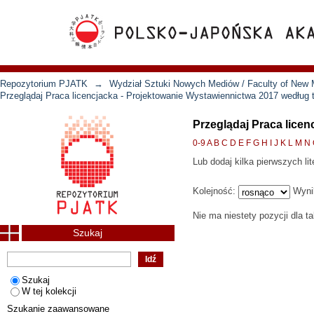
Repozytorium PJATK
→
Wydział Sztuki Nowych Mediów / Faculty of New 
Przeglądaj Praca licencjacka - Projektowanie Wystawiennictwa 2017 według
Przeglądaj Praca lice
0-9
A
B
C
D
E
F
G
H
I
J
K
L
M
N
Lub dodaj kilka pierwszych lit
Kolejność:
Wyni
Nie ma niestety pozycji dla t
Szukaj
Szukaj
W tej kolekcji
Szukanie zaawansowane