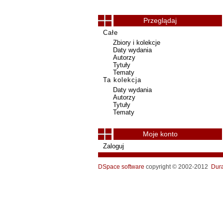
Przeglądaj
Całe
Zbiory i kolekcje
Daty wydania
Autorzy
Tytuły
Tematy
Ta kolekcja
Daty wydania
Autorzy
Tytuły
Tematy
Moje konto
Zaloguj
DSpace software
copyright © 2002-2012
Dur