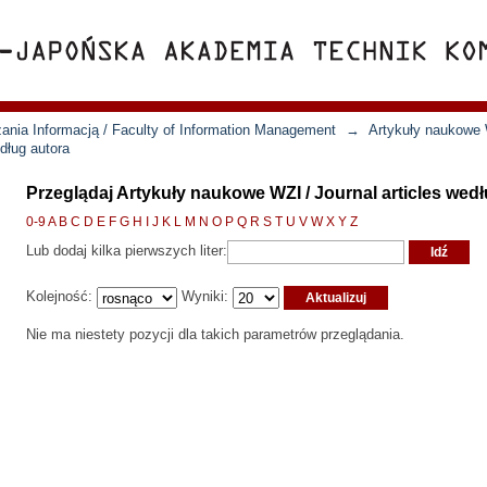
ania Informacją / Faculty of Information Management
→
Artykuły naukowe W
dług autora
Przeglądaj Artykuły naukowe WZI / Journal articles wed
0-9
A
B
C
D
E
F
G
H
I
J
K
L
M
N
O
P
Q
R
S
T
U
V
W
X
Y
Z
Lub dodaj kilka pierwszych liter:
Kolejność:
Wyniki:
Nie ma niestety pozycji dla takich parametrów przeglądania.