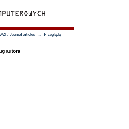
ZI / Journal articles
→
Przeglądaj
ług autora