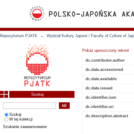
Repozytorium PJATK
→
Wydział Kultury Japonii / Faculty of Culture of Ja
Pokaż uproszczony rekord
dc.contributor.author
dc.date.accessioned
dc.date.available
dc.date.issued
Szukaj
dc.identifier.issn
dc.identifier.uri
Szukaj
dc.description.abstract
W tej kolekcji
Szukanie zaawansowane