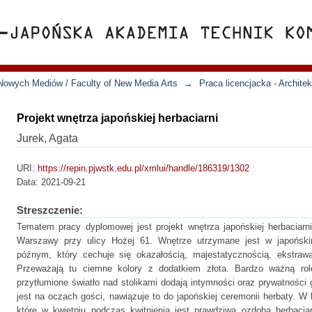
Nowych Mediów / Faculty of New Media Arts
→
Praca licencjacka - Archite
Projekt wnętrza japońskiej herbaciarni
Jurek, Agata
URI:
https://repin.pjwstk.edu.pl/xmlui/handle/186319/1302
Data:
2021-09-21
Streszczenie:
Tematem pracy dyplomowej jest projekt wnętrza japońskiej herbaciarni
Warszawy przy ulicy Hożej 61. Wnętrze utrzymane jest w japońskim
późnym, który cechuje się okazałością, majestatycznością, ekstraw
Przeważają tu ciemne kolory z dodatkiem złota. Bardzo ważną rol
przytłumione światło nad stolikami dodają intymności oraz prywatnośc
jest na oczach gości, nawiązuje to do japońskiej ceremonii herbaty. W 
które w kwietniu podczas kwitnienia jest prawdziwą ozdobą herbacia