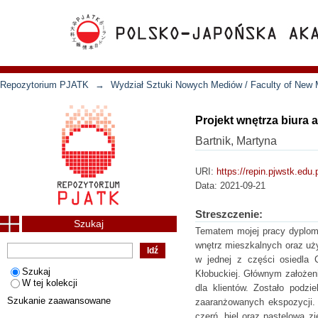
Repozytorium PJATK
→
Wydział Sztuki Nowych Mediów / Faculty of New 
Projekt wnętrza biura 
Bartnik, Martyna
URI:
https://repin.pjwstk.edu
Data:
2021-09-21
Streszczenie:
Szukaj
Tematem mojej pracy dyplomow
wnętrz mieszkalnych oraz uży
w jednej z części osiedla 
Szukaj
Kłobuckiej. Głównym założeni
W tej kolekcji
dla klientów. Zostało podz
Szukanie zaawansowane
zaaranżowanych ekspozycji.
czerń, biel oraz pastelowa z