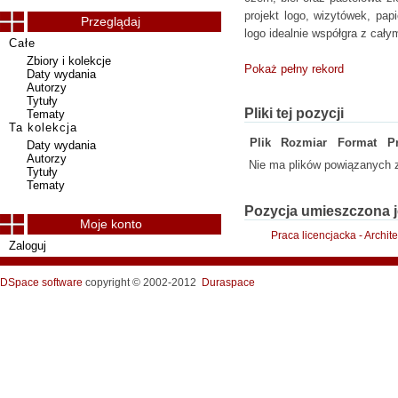
projekt logo, wizytówek, pap
Przeglądaj
logo idealnie współgra z cały
Całe
Zbiory i kolekcje
Pokaż pełny rekord
Daty wydania
Autorzy
Tytuły
Pliki tej pozycji
Tematy
Ta kolekcja
Plik
Rozmiar
Format
P
Daty wydania
Autorzy
Nie ma plików powiązanych z
Tytuły
Tematy
Pozycja umieszczona j
Moje konto
Praca licencjacka - Archit
Zaloguj
DSpace software
copyright © 2002-2012
Duraspace