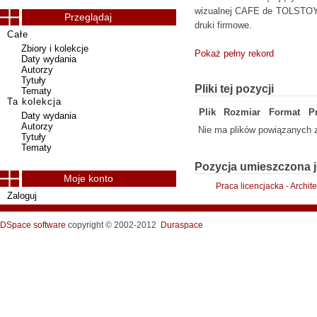
wizualnej CAFE de TOLSTOY. 
Przeglądaj
druki firmowe.
Całe
Zbiory i kolekcje
Pokaż pełny rekord
Daty wydania
Autorzy
Tytuły
Pliki tej pozycji
Tematy
Ta kolekcja
Plik
Rozmiar
Format
P
Daty wydania
Autorzy
Nie ma plików powiązanych z
Tytuły
Tematy
Pozycja umieszczona j
Moje konto
Praca licencjacka - Archit
Zaloguj
DSpace software
copyright © 2002-2012
Duraspace