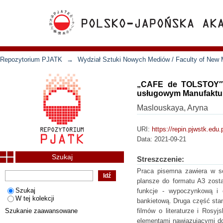
Repozytorium PJATK
→
Wydział Sztuki Nowych Mediów / Faculty of New 
„CAFE de TOLSTOY″ r
usługowym Manufaktur
Maslouskaya, Aryna
URI:
https://repin.pjwstk.edu
Data:
2021-09-21
Szukaj
Streszczenie:
Praca pisemna zawiera w sob
plansze do formatu A3 zosta
Szukaj
funkcje - wypoczynkową i 
W tej kolekcji
bankietową. Druga część stan
Szukanie zaawansowane
filmów o literaturze i Rosyj
elementami nawiązującymi do 